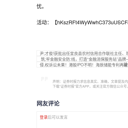
忧。
活动：【
hKszRFt4WyWwhC373uUSCF
尹;才俊!获批出任宜良县农村信用合作联社主任、
筑;牢金融安全防:线，打造“金融消保服务站”品
益
侵,权诉讼未果！港股IPO不明！海辰储能专利再遭“
声明：证券时报力求信息真实、准确，文章提及内
下载“证券时报”官方APP，或关注官方微信公众
网友评论
登录
后可以发言