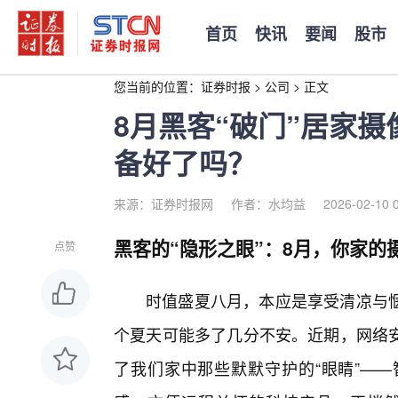
首页
快讯
要闻
股市
您当前的位置：
证券时报
>
公司
>
正文
8月黑客“破门”居家
备好了吗？
来源：证券时报网
作者：水均益
2026-02-10 
黑客的“隐形之眼”：8月，你家的
点赞
时值盛夏八月，本应是享受清凉与惬
个夏天可能多了几分不安。近期，网络安
了我们家中那些默默守护的“眼睛”——