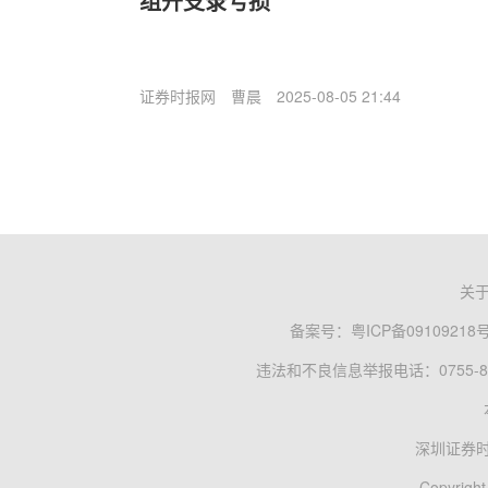
组开支录亏损
证券时报网
曹晨
2025-08-05 21:44
关
备案号：
粤ICP备09109218
违法和不良信息举报电话：0755-83
深圳证券
Copyright